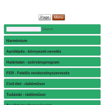
Page
Menu
Harmónium
Aprólépés - környezeti nevelés
Határtalan - szórványprogram
FER - Felelős rendezvényszervezés
Civil élet - rádióműsor
Tudástár - rádióműsor