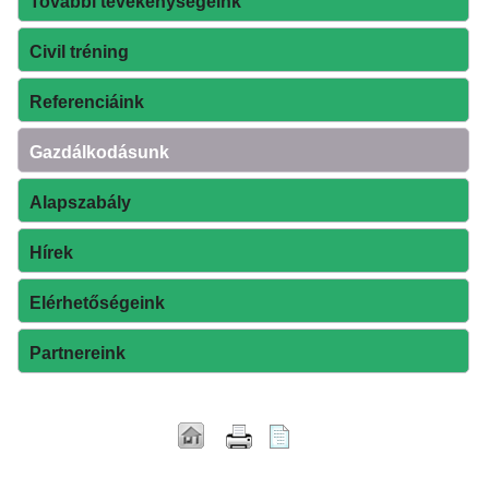
További tevékenységeink
Civil tréning
Referenciáink
Gazdálkodásunk
Alapszabály
Hírek
Elérhetőségeink
Partnereink