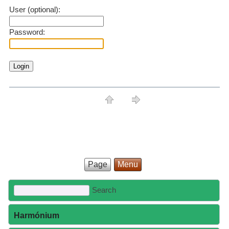
User (optional):
Password:
Page
Menu
Harmónium