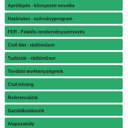
Aprólépés - környezeti nevelés
Határtalan - szórványprogram
FER - Felelős rendezvényszervezés
Civil élet - rádióműsor
Tudástár - rádióműsor
További tevékenységeink
Civil tréning
Referenciáink
Gazdálkodásunk
Alapszabály